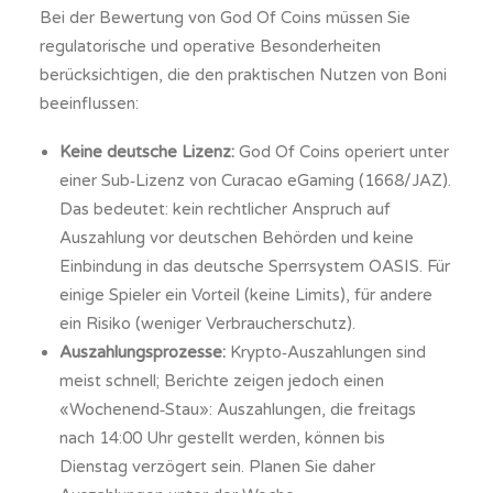
Bei der Bewertung von God Of Coins müssen Sie
regulatorische und operative Besonderheiten
berücksichtigen, die den praktischen Nutzen von Boni
beeinflussen:
Keine deutsche Lizenz:
God Of Coins operiert unter
einer Sub‑Lizenz von Curacao eGaming (1668/JAZ).
Das bedeutet: kein rechtlicher Anspruch auf
Auszahlung vor deutschen Behörden und keine
Einbindung in das deutsche Sperrsystem OASIS. Für
einige Spieler ein Vorteil (keine Limits), für andere
ein Risiko (weniger Verbraucherschutz).
Auszahlungsprozesse:
Krypto‑Auszahlungen sind
meist schnell; Berichte zeigen jedoch einen
«Wochenend‑Stau»: Auszahlungen, die freitags
nach 14:00 Uhr gestellt werden, können bis
Dienstag verzögert sein. Planen Sie daher