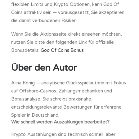
flexiblen Limits und Krypto‑Optionen, kann God Of
Coins attraktiv sein — vorausgesetzt, Sie akzeptieren
die damit verbundenen Risiken.
Wenn Sie die Aktionsseite direkt einsehen möchten,
nutzen Sie bitte den folgenden Link für offizielle
Bonusdetails:
God Of Coins Bonus
Über den Autor
Alina König — analytische Glücksspielautorin mit Fokus
auf Offshore‑Casinos, Zahlungsmechaniken und
Bonusanalyse. Sie schreibt praxisnahe,
entscheidungsrelevante Bewertungen für erfahrene
Spieler in Deutschland.
Wie schnell werden Auszahlungen bearbeitet?
Krypto‑Auszahlungen sind technisch schnell, aber