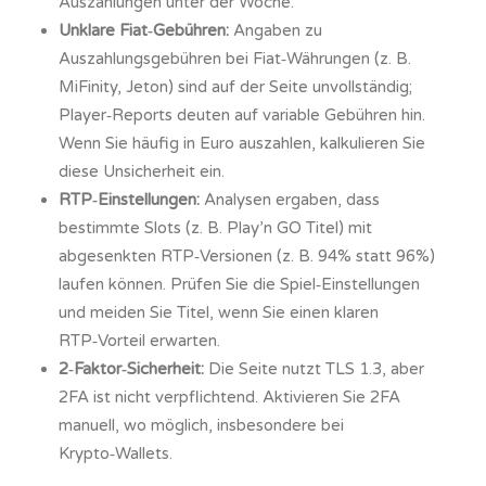
Auszahlungen unter der Woche.
Unklare Fiat‑Gebühren:
Angaben zu
Auszahlungsgebühren bei Fiat‑Währungen (z. B.
MiFinity, Jeton) sind auf der Seite unvollständig;
Player‑Reports deuten auf variable Gebühren hin.
Wenn Sie häufig in Euro auszahlen, kalkulieren Sie
diese Unsicherheit ein.
RTP‑Einstellungen:
Analysen ergaben, dass
bestimmte Slots (z. B. Play’n GO Titel) mit
abgesenkten RTP‑Versionen (z. B. 94% statt 96%)
laufen können. Prüfen Sie die Spiel‑Einstellungen
und meiden Sie Titel, wenn Sie einen klaren
RTP‑Vorteil erwarten.
2‑Faktor‑Sicherheit:
Die Seite nutzt TLS 1.3, aber
2FA ist nicht verpflichtend. Aktivieren Sie 2FA
manuell, wo möglich, insbesondere bei
Krypto‑Wallets.