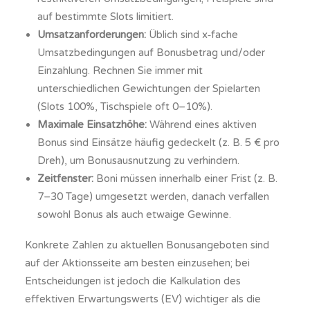
auf bestimmte Slots limitiert.
Umsatzanforderungen:
Üblich sind x‑fache
Umsatzbedingungen auf Bonusbetrag und/oder
Einzahlung. Rechnen Sie immer mit
unterschiedlichen Gewichtungen der Spielarten
(Slots 100%, Tischspiele oft 0–10%).
Maximale Einsatzhöhe:
Während eines aktiven
Bonus sind Einsätze häufig gedeckelt (z. B. 5 € pro
Dreh), um Bonusausnutzung zu verhindern.
Zeitfenster:
Boni müssen innerhalb einer Frist (z. B.
7–30 Tage) umgesetzt werden, danach verfallen
sowohl Bonus als auch etwaige Gewinne.
Konkrete Zahlen zu aktuellen Bonusangeboten sind
auf der Aktionsseite am besten einzusehen; bei
Entscheidungen ist jedoch die Kalkulation des
effektiven Erwartungswerts (EV) wichtiger als die