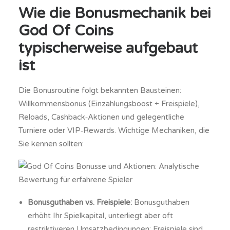
Wie die Bonusmechanik bei
God Of Coins
typischerweise aufgebaut
ist
Die Bonusroutine folgt bekannten Bausteinen:
Willkommensbonus (Einzahlungsboost + Freispiele),
Reloads, Cashback‑Aktionen und gelegentliche
Turniere oder VIP‑Rewards. Wichtige Mechaniken, die
Sie kennen sollten:
Bonusguthaben vs. Freispiele:
Bonusguthaben
erhöht Ihr Spielkapital, unterliegt aber oft
restriktiveren Umsatzbedingungen; Freispiele sind