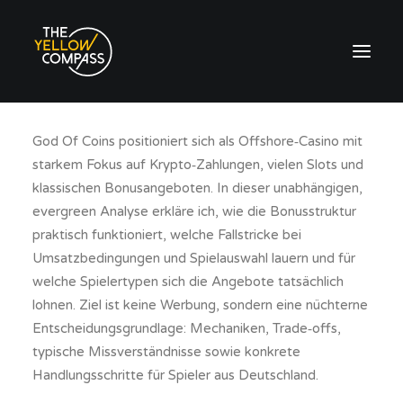
God Of Coins positioniert sich als Offshore‑Casino mit
starkem Fokus auf Krypto‑Zahlungen, vielen Slots und
klassischen Bonusangeboten. In dieser unabhängigen,
evergreen Analyse erkläre ich, wie die Bonusstruktur
praktisch funktioniert, welche Fallstricke bei
Umsatzbedingungen und Spielauswahl lauern und für
welche Spielertypen sich die Angebote tatsächlich
lohnen. Ziel ist keine Werbung, sondern eine nüchterne
Entscheidungsgrundlage: Mechaniken, Trade‑offs,
typische Missverständnisse sowie konkrete
Handlungsschritte für Spieler aus Deutschland.